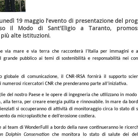
 lunedì 19 maggio l'evento di presentazione del pro
esso il Modo di Sant'Eligio a Taranto, promo
più alte istituzioni.
e via mare e via terra che racconterà l’Italia per immagini e avr
il grande pubblico ai temi di sostenibilità e responsabilità nei co
.
to globale di comunicazione, il CNR-IRSA fornirà il supporto scien
di numerosi ricercatori CNR che prenderanno parte all’iniziativa.
ie del nostro Paese e le opere di ingegneria che utilizzano in modo e
ria, alla terra, per creare energia pulita e rinnovabile. In mare da bo
ienziati si occuperanno di attività di monitoraggio circa lo stato di 
mento da microplastiche e dell’erosione costiera.
me al team di WonderFulll a bordo della nave continueranno le ricerc
an Dolphin Conservation
che monitora lo stato di salute dei del