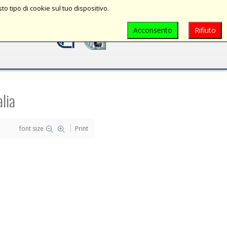
o tipo di cookie sul tuo dispositivo.
rca
Progetti
News
Eventi
Acconsento
Rifiuto
lia
font size
Print